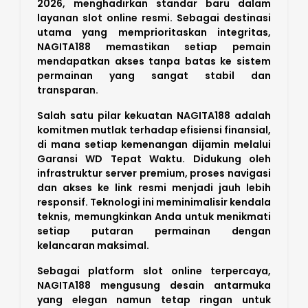
2026, menghadirkan standar baru dalam
layanan slot online resmi. Sebagai destinasi
utama yang memprioritaskan integritas,
NAGITA188 memastikan setiap pemain
mendapatkan akses tanpa batas ke sistem
permainan yang sangat stabil dan
transparan.
Salah satu pilar kekuatan NAGITA188 adalah
komitmen mutlak terhadap efisiensi finansial,
di mana setiap kemenangan dijamin melalui
Garansi WD Tepat Waktu. Didukung oleh
infrastruktur server premium, proses navigasi
dan akses ke link resmi menjadi jauh lebih
responsif. Teknologi ini meminimalisir kendala
teknis, memungkinkan Anda untuk menikmati
setiap putaran permainan dengan
kelancaran maksimal.
Sebagai platform slot online terpercaya,
NAGITA188 mengusung desain antarmuka
yang elegan namun tetap ringan untuk