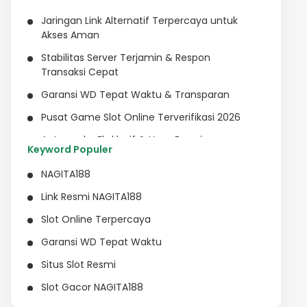
Jaringan Link Alternatif Terpercaya untuk
Akses Aman
Stabilitas Server Terjamin & Respon
Transaksi Cepat
Garansi WD Tepat Waktu & Transparan
Pusat Game Slot Online Terverifikasi 2026
Antarmuka Eksklusif & User-Experience
Keyword Populer
Premium
NAGITA188
Link Resmi NAGITA188
Slot Online Terpercaya
Garansi WD Tepat Waktu
Situs Slot Resmi
Slot Gacor NAGITA188