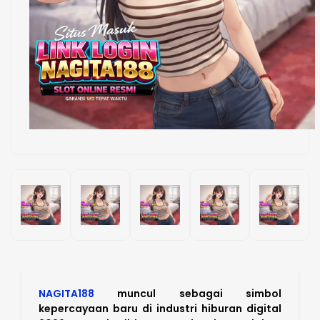
NAGITA188
muncul sebagai simbol
kepercayaan baru di industri hiburan digital