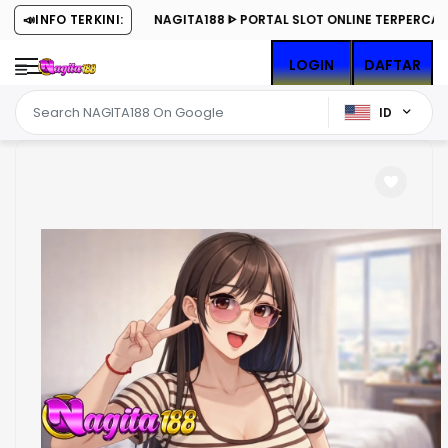
📣
INFO TERKINI:
NAGITA188 ᐈ PORTAL SLOT ONLINE TERPERCAYA 
LOGIN
DAFTAR
ID